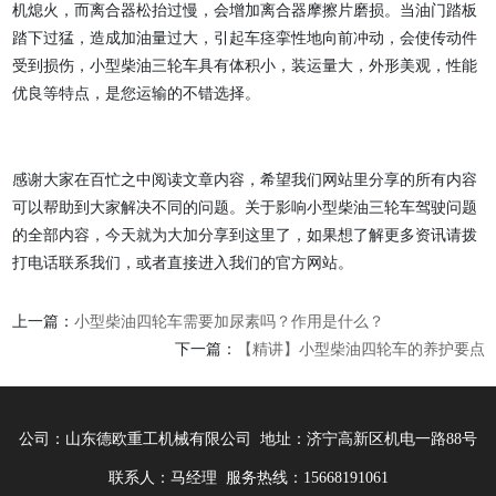
机熄火，而离合器松抬过慢，会增加离合器摩擦片磨损。当油门踏板
踏下过猛，造成加油量过大，引起车痉挛性地向前冲动，会使传动件
受到损伤，小型柴油三轮车具有体积小，装运量大，外形美观，性能
优良等特点，是您运输的不错选择。
感谢大家在百忙之中阅读文章内容，希望我们网站里分享的所有内容
可以帮助到大家解决不同的问题。关于影响小型柴油三轮车驾驶问题
的全部内容，今天就为大加分享到这里了，如果想了解更多资讯请拨
打电话联系我们，或者直接进入我们的官方网站。
上一篇：
小型柴油四轮车需要加尿素吗？作用是什么？
下一篇：
【精讲】小型柴油四轮车的养护要点
公司：山东德欧重工机械有限公司 地址：济宁高新区机电一路88号
联系人：马经理 服务热线：15668191061