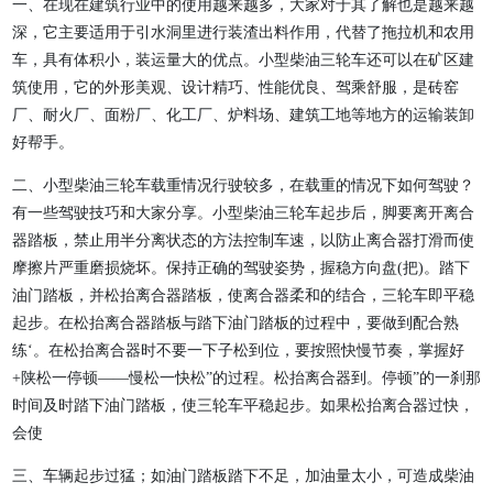
一、在现在建筑行业中的使用越来越多，大家对于其了解也是越来越
深，它主要适用于引水洞里进行装渣出料作用，代替了拖拉机和农用
车，具有体积小，装运量大的优点。小型柴油三轮车还可以在矿区建
筑使用，它的外形美观、设计精巧、性能优良、驾乘舒服，是砖窑
厂、耐火厂、面粉厂、化工厂、炉料场、建筑工地等地方的运输装卸
好帮手。
二、小型柴油三轮车载重情况行驶较多，在载重的情况下如何驾驶？
有一些驾驶技巧和大家分享。小型柴油三轮车起步后，脚要离开离合
器踏板，禁止用半分离状态的方法控制车速，以防止离合器打滑而使
摩擦片严重磨损烧坏。保持正确的驾驶姿势，握稳方向盘(把)。踏下
油门踏板，并松抬离合器踏板，使离合器柔和的结合，三轮车即平稳
起步。在松抬离合器踏板与踏下油门踏板的过程中，要做到配合熟
练‘。在松抬离合器时不要一下子松到位，要按照快慢节奏，掌握好
+陕松一停顿——慢松一快松”的过程。松抬离合器到。停顿”的一刹那
时间及时踏下油门踏板，使三轮车平稳起步。如果松抬离合器过快，
会使
三、车辆起步过猛；如油门踏板踏下不足，加油量太小，可造成柴油