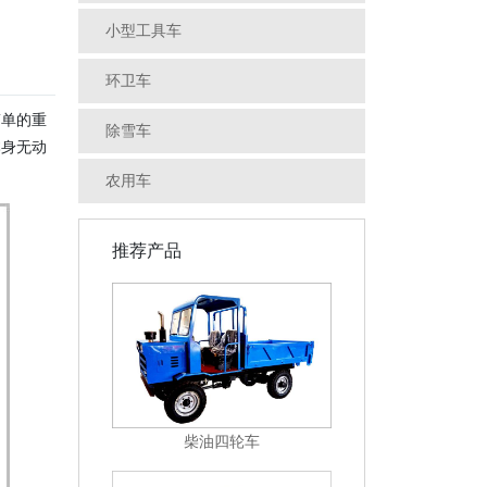
小型工具车
环卫车
简单的重
除雪车
本身无动
农用车
推荐产品
柴油四轮车