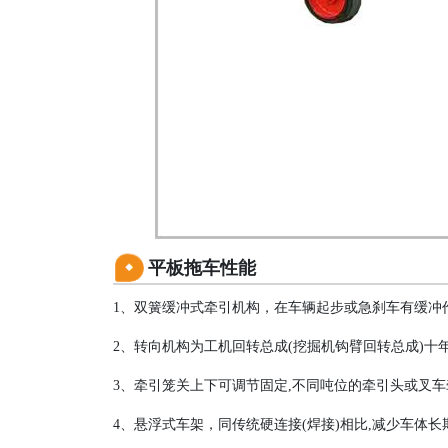
平板拖车性能
1、双簧缓冲式牵引机构，在车辆起步或急刹车有缓冲
2、转向机构为工机回转总成(挖掘机钩臂回转总成)十
3、牵引笼关上下可调节固定,不同吨位的牵引头或叉
4、悬浮式车架，同传统硬连接(焊接)相比,减少车体长