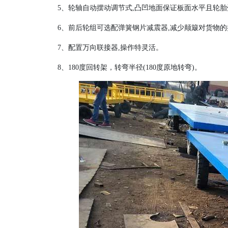
5、轮轴自动摆动调节式,凸凹地面保证板面水平且轮
6、前后轮组可选配弹簧钢片减震器,减少颠簸对货物的
7、配置万向联接器,操作特灵活。
8、180度回转架，转弯半径(180度原地转弯)。