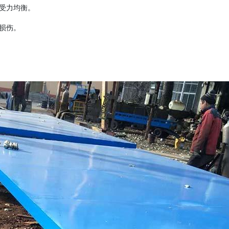
胎受力均衡。
损伤。